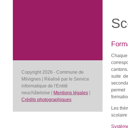
Sco
Forma
Chaque 
corresp
cantons.
Copyright 2026 - Commune de
suite de
Milvignes | Réalisé par le Service
secondai
informatique de l'Entité
permet 
neuchâteloise |
Mentions légales
|
formatio
Crédits photographiques
Les thè
scolaire
Système 