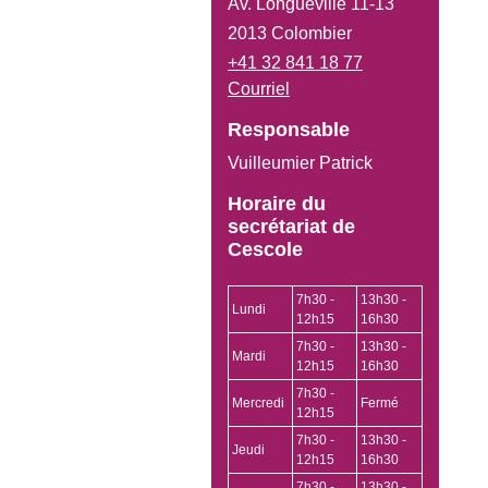
Av. Longueville 11-13
2013 Colombier
+41 32 841 18 77
Courriel
Responsable
Vuilleumier Patrick
Horaire du
secrétariat de
Cescole
7h30 -
13h30 -
Lundi
12h15
16h30
7h30 -
13h30 -
Mardi
12h15
16h30
7h30 -
Mercredi
Fermé
12h15
7h30 -
13h30 -
Jeudi
12h15
16h30
7h30 -
13h30 -