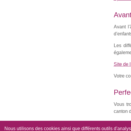
Avant
Avant l
d'enfant
Les dif
égalemen
Site de l
Votre co
Perfe
Vous tr
canton 
Uni
Nous utilisons des cookies ainsi que différents outils d'analy