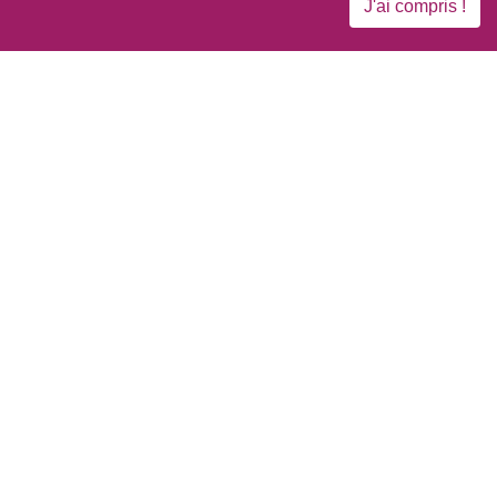
NE)
J'ai compris !
des acquis