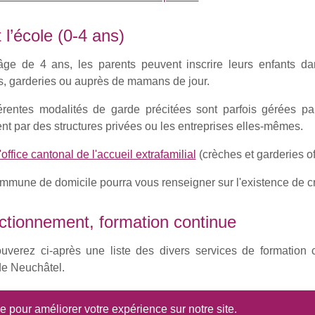
 l’école (0-4 ans)
'âge de 4 ans, les parents peuvent inscrire leurs enfants da
s, garderies ou auprès de mamans de jour.
férentes modalités de garde précitées sont parfois gérées 
t par des structures privées ou les entreprises elles-mêmes.
'office cantonal de l'accueil extrafamilial
(crèches et garderies off
mmune de domicile pourra vous renseigner sur l'existence de c
ctionnement, formation continue
ouverez ci-après une liste des divers services de formation c
de Neuchâtel.
versité de Neuchâtel
se pour améliorer votre expérience sur notre site.