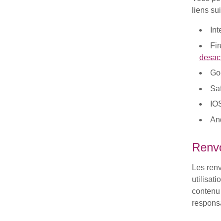
liens su
Int
Fir
desact
Go
Saf
IO
An
Renvo
Les renv
utilisat
contenu 
responsa