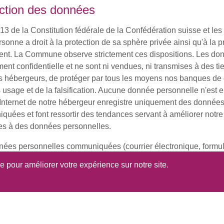
ction des données
e 13 de la Constitution fédérale de la Confédération suisse et le
rsonne a droit à la protection de sa sphère privée ainsi qu'à la 
nt. La Commune observe strictement ces dispositions. Les donn
ment confidentielle et ne sont ni vendues, ni transmises à des ti
 hébergeurs, de protéger par tous les moyens nos banques de d
usage et de la falsification. Aucune donnée personnelle n'est en
Internet de notre hébergeur enregistre uniquement des données d
uées et font ressortir des tendances servant à améliorer notre o
es à des données personnelles.
ées personnelles communiquées (courrier électronique, formula
en aucun cas transmises à des tiers ni utilisées à d'autres fins.
se pour améliorer votre expérience sur notre site.
ité des transmissions
ne a pris les mesures organisationnelles et techniques appropri
nées.