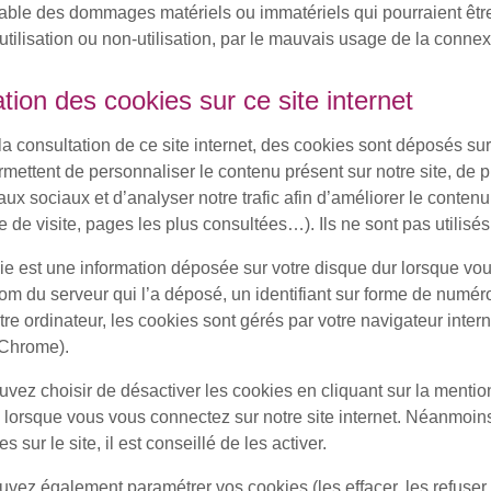
ble des dommages matériels ou immatériels qui pourraient être
 utilisation ou non-utilisation, par le mauvais usage de la conn
ation des cookies sur ce site internet
la consultation de ce site internet, des cookies sont déposés sur v
mettent de personnaliser le contenu présent sur notre site, de p
aux sociaux et d’analyser notre trafic afin d’améliorer le contenu
de visite, pages les plus consultées…). Ils ne sont pas utilisés à
e est une information déposée sur votre disque dur lorsque vous
om du serveur qui l’a déposé, un identifiant sur forme de numér
re ordinateur, les cookies sont gérés par votre navigateur interne
Chrome).
vez choisir de désactiver les cookies en cliquant sur la mention
e lorsque vous vous connectez sur notre site internet. Néanmoins,
 sur le site, il est conseillé de les activer.
vez également paramétrer vos cookies (les effacer, les refuser, 