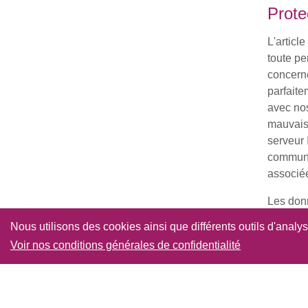
Prote
L'articl
toute pe
concerne
parfaite
avec nos
mauvais 
serveur 
communiq
associé
Les donn
ne sont 
Nous utilisons des cookies ainsi que différents outils d'analy
Voir nos conditions générales de confidentialité
Sécur
La Commu
des don