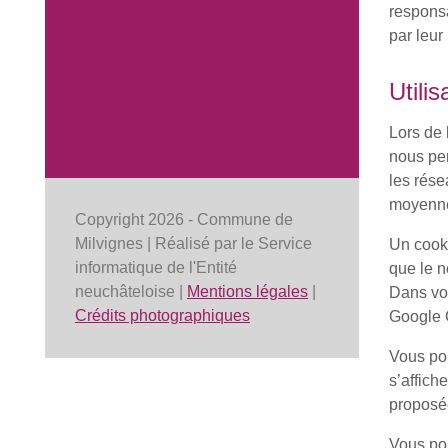
responsa
par leur
Utilis
Lors de 
nous per
les rése
moyenne 
Copyright 2026 - Commune de
Milvignes | Réalisé par le Service
Un cooki
informatique de l'Entité
que le n
neuchâteloise |
Mentions légales
|
Dans vot
Crédits photographiques
Google 
Vous pou
s’affich
proposées
Vous pou