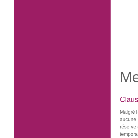
Me
Claus
Malgré l
aucune re
réserve 
temporai