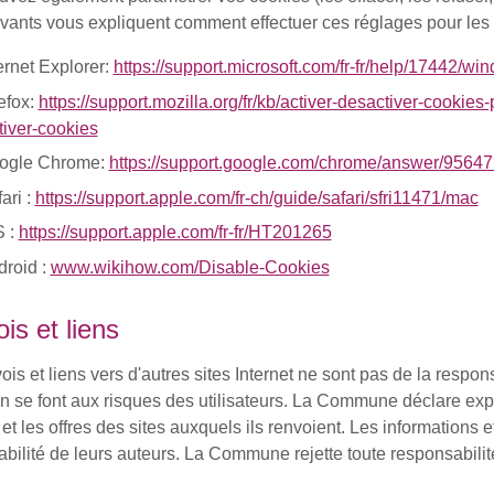
ivants vous expliquent comment effectuer ces réglages pour les
ernet Explorer:
https://support.microsoft.com/fr-fr/help/17442/w
efox:
https://support.mozilla.org/fr/kb/activer-desactiver-cookies
iver-cookies
ogle Chrome:
https://support.google.com/chrome/answer/95647
ari :
https://support.apple.com/fr-ch/guide/safari/sfri11471/mac
S :
https://support.apple.com/fr-fr/HT201265
droid :
www.wikihow.com/Disable-Cookies
is et liens
ois et liens vers d'autres sites Internet ne sont pas de la respo
ion se font aux risques des utilisateurs. La Commune déclare exp
et les offres des sites auxquels ils renvoient. Les informations e
bilité de leurs auteurs. La Commune rejette toute responsabilité