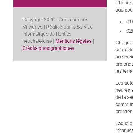
L’heure 
que pour
Copyright 2026 - Commune de
01h
Milvignes | Réalisé par le Service
02h
informatique de l'Entité
neuchâteloise |
Mentions légales
|
Chaque a
Crédits photographiques
souhaite
au servi
prolonga
les terr
Les auto
heures a
de la sé
communal
premier 
Ladite a
l'établi