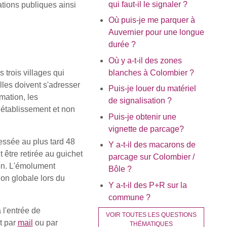
qui faut-il le signaler ?
ations publiques ainsi
Où puis-je me parquer à
Auvernier pour une longue
durée ?
Où y a-t-il des zones
blanches à Colombier ?
trois villages qui
lles doivent s'adresser
Puis-je louer du matériel
mation, les
de signalisation ?
l’établissement et non
Puis-je obtenir une
vignette de parcage?
essée au plus tard 48
Y a-t-il des macarons de
t être retirée au guichet
parcage sur Colombier /
ion. L'émolument
Bôle ?
ion globale lors du
Y a-t-il des P+R sur la
commune ?
 l'entrée de
VOIR TOUTES LES QUESTIONS
t par
mail
ou par
THÉMATIQUES