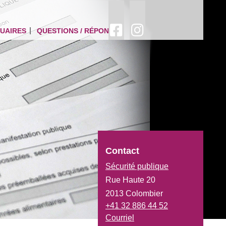
UAIRES
QUESTIONS / RÉPONSES
Contact
Sécurité publique
Rue Haute 20
2013 Colombier
+41 32 886 44 52
Courriel