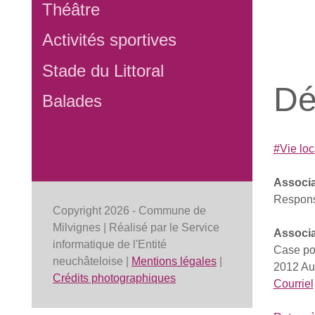
Théâtre
Activités sportives
Stade du Littoral
Dé
Balades
#Vie lo
Associa
Respons
Copyright 2026 - Commune de
Milvignes | Réalisé par le Service
Associa
informatique de l'Entité
Case po
neuchâteloise |
Mentions légales
|
2012 Au
Crédits photographiques
Courriel