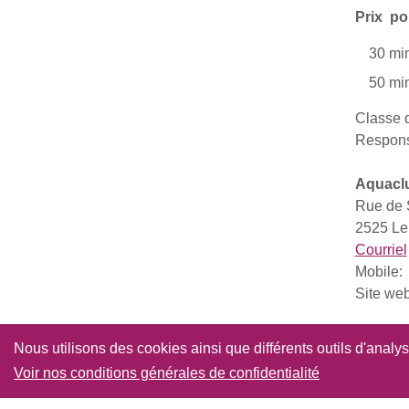
Prix po
30 mi
50 mi
Classe d
Respons
Aquaclu
Rue de 
2525 Le
Courriel
Mobile
Site we
Nous utilisons des cookies ainsi que différents outils d'analy
Voir nos conditions générales de confidentialité