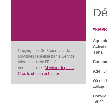
Dé
#Natati
Aquaclu
Activit
Copyright 2026 - Commune de
4 ans.
Milvignes | Réalisé par le Service
Comment
informatique de l'Entité
neuchâteloise |
Mentions légales
|
Age :
Dè
Crédits photographiques
Où se dé
collège
Horaire
18h00.