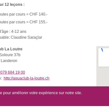
ur 12 leçons :
nutes par cours = CHF 140.-
nutes par cours = CHF 155.-
'âge : 4-12 ans
able: Claudine Saraçlar
b La Loutre
Soleure 37b
 Landeron
:
079 684 19 00
b:
http://aquaclub-la-loutre.ch
se pour améliorer votre expérience sur notre site.