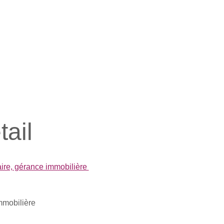
tail
ire, gérance immobilière
mmobilière