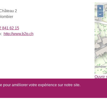
+
Château 2
−
lombier
2 841 62 15
b:
http://www.b2p.ch
Ouvrir 
se pour améliorer votre expérience sur notre site.
 l'annuaire