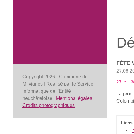
Dé
FÊTE 
27.08.2
Copyright 2026 - Commune de
27 et 2
Milvignes | Réalisé par le Service
informatique de l'Entité
La proch
neuchâteloise |
Mentions légales
|
Colombi
Crédits photographiques
Liens